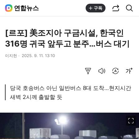
공유하기
통합검색
연합뉴스
구독
[르포] 美조지아 구금시설, 한국인
316명 귀국 앞두고 분주…버스 대기
이지헌
2025. 9. 11. 13:10
요약보기
음성으로 듣기
번역 설정
글씨크기 조절하기
당국 호송버스 아닌 일반버스 8대 도착…현지시간
새벽 2시께 출발할 듯
이미지 크게 보기