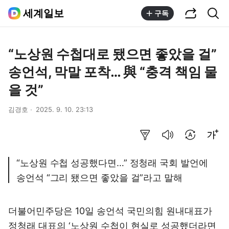
공유하기
통합검색
세계일보
구독
“노상원 수첩대로 됐으면 좋았을 걸”
송언석, 막말 포착… 與 “충격 책임 물
을 것”
김경호
2025. 9. 10. 23:13
요약보기
음성으로 듣기
번역 설정
글씨크기 조절하기
“노상원 수첩 성공했다면…” 정청래 국회 발언에
송언석 “그리 됐으면 좋았을 걸”라고 말해
더불어민주당은 10일 송언석 국민의힘 원내대표가
정청래 대표의 ‘노상원 수첩이 현실로 성공했더라면