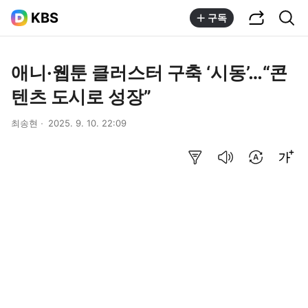
공유하기
통합검색
KBS
구독
애니·웹툰 클러스터 구축 ‘시동’…“콘
텐츠 도시로 성장”
최송현
2025. 9. 10. 22:09
요약보기
음성으로 듣기
번역 설정
글씨크기 조절하기