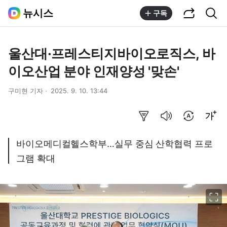
공유하기
통합검색
뉴시스
구독
울산대·프레스티지바이오로직스, 바
이오산업 분야 인재양성 '맞손'
구미현 기자
2025. 9. 10. 13:44
요약보기
음성으로 듣기
번역 설정
글씨크기 조절하기
바이오메디컬헬스학부…실무 중심 산학협력 프로
그램 확대
이미지 크게 보기