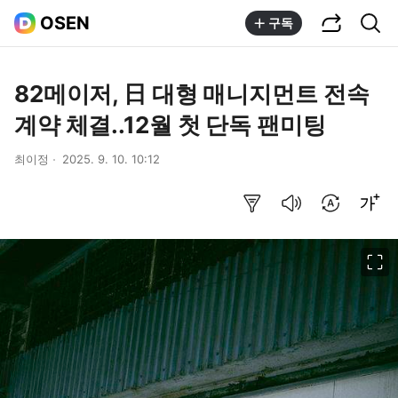
공유하기
통합검색
OSEN
구독
82메이저, 日 대형 매니지먼트 전속
계약 체결..12월 첫 단독 팬미팅
최이정
2025. 9. 10. 10:12
요약보기
음성으로 듣기
번역 설정
글씨크기 조절하기
이미지 크게 보기