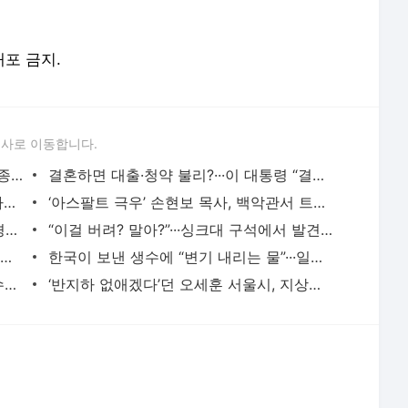
배포 금지.
론사로 이동합니다.
[속보]민주당 신임 인천시당위원장에 허종식 의원 선출···“인천은 대통령 배출한 곳, 모범적
결혼하면 대출·청약 불리?···이 대통령 “결혼 때문에 불이익 없어야”
드라마 ‘김부장’ 제작사 판타지오 회장, 자본시장법 위반 혐의 피소
‘아스팔트 극우’ 손현보 목사, 백악관서 트럼프 만났다···미 정부 인사들과 접촉 잇달아 공
물놀이 갔다가 ‘물폭탄’에 화들짝···강원·경북 동해안 시간당 80㎜ ‘폭우’ 도로 침수 등
“이걸 버려? 말아?”···싱크대 구석에서 발견한 3년 묵은 베이킹소다·과탄산소다 쓸 수 있을
[단독]‘올공 시위’로 콘서트 12건 줄취소, 파손비용도 4억원…손해배상 책임은 누구?
한국이 보낸 생수에 “변기 내리는 물”···일본의 ‘혐한’은 어떻게 일상이 됐나 [이윤정 기
종로구서 폐기물 수거하던 청소노동자 수거차에 치여 사망
‘반지하 없애겠다’던 오세훈 서울시, 지상층 이주 지원은 ‘찔끔’···“매입임대 급감 영향