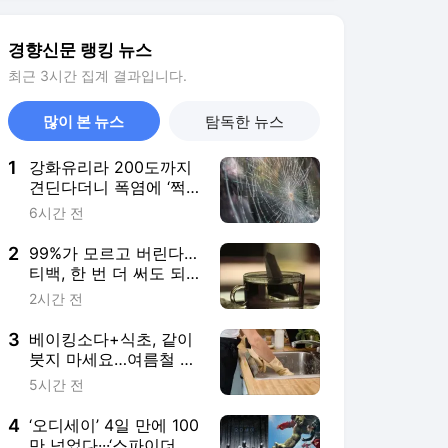
3
베이킹소다+식초, 같이
붓지 마세요…여름철 싱
크대 배수구 냄새 없애
5시간 전
는 청소 공식
4
‘오디세이’ 4일 만에 100
만 넘었다···‘스파이더맨
4’는 초고속 500만 돌파
7시간 전
5
한국이 보낸 생수에 “변
기 내리는 물”···일본의
‘혐한’은 어떻게 일상이
10시간 전
됐나 [이윤정 기자의 소
소월드]
서비스 바로가기
뉴스
연예
스포츠
뉴스 홈
기후/환경
사회
경제
정치
국제