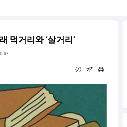
래 먹거리와 ‘살거리’
20:57
번역 설정
글씨크기 조절하기
인쇄하기