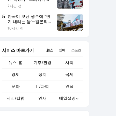
문화
IT/과학
인물
지식/칼럼
연재
배열설명서