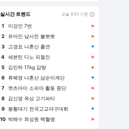
8
김신영 옥상 고기파티
,신규
9
봉황대기 전국고교야구대회
,하락
10
박해수 최성원 백혈병
,신규
경향신문 랭킹 뉴스
최근 3시간 집계 결과입니다.
많이 본 뉴스
탐독한 뉴스
1
강화유리라 200도까지
견딘다더니 폭염에 ‘쩍’···
산산조각 주의보
6시간 전
2
99%가 모르고 버린다…
티백, 한 번 더 써도 되
는 차는?
2시간 전