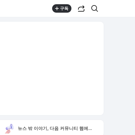
공유하기
검색
구독
뉴스 밖 이야기, 다음 커뮤니티 웹에서 보기
실시간 트렌드
오늘 9:51 기준
툴팁보기
1
이강인 7번
,신규
2
유아인 남사친 볼뽀뽀
,신규
3
고경표 나혼산 출연
,하락
4
세븐틴 디노 피철인
,신규
5
김민하 17kg 감량
,상승
6
류혜영 나혼산 삼순이계단
,하락
7
캣츠아이 소피아 활동 중단
,신규