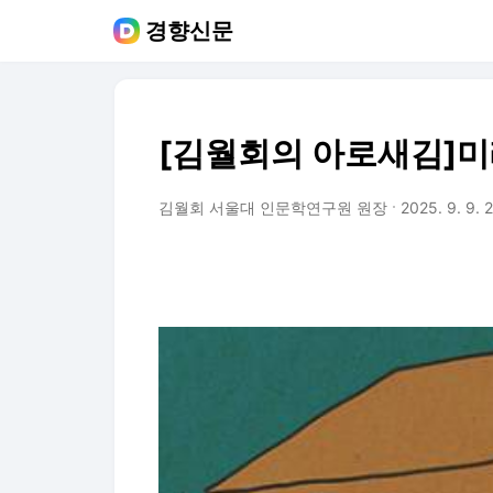
경향신문
[김월회의 아로새김]미
김월회 서울대 인문학연구원 원장
2025. 9. 9. 