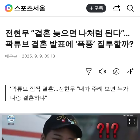
공유하기
통합검색
스포츠서울
구독
전현무 “결혼 늦으면 나처럼 된다”…
곽튜브 결혼 발표에 ‘폭풍’ 질투할까?
배우근
2025. 9. 9. 09:13
요약보기
음성으로 듣기
번역 설정
글씨크기 조절하기
‘곽튜브 깜짝 결혼’…전현무 “내가 주례 보면 누가
나랑 결혼하냐”
이미지 크게 보기