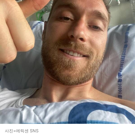
사진=에릭센 SNS