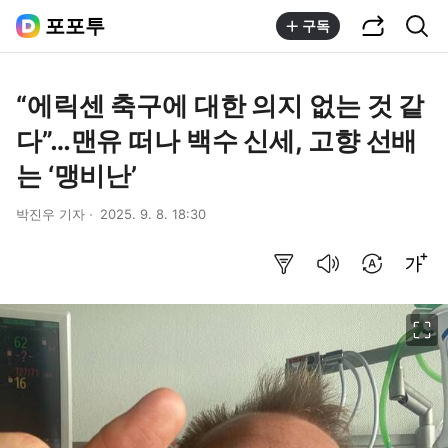
공유하기
통합검색
포포투
구독
“에릭센 축구에 대한 의지 없는 것 같
다”…맨유 떠나 백수 신세, 고향 선배
는 ‘맹비난’
박진우 기자
2025. 9. 8. 18:30
요약보기
음성으로 듣기
번역 설정
글씨크기 조절하기
이미지 크게 보기