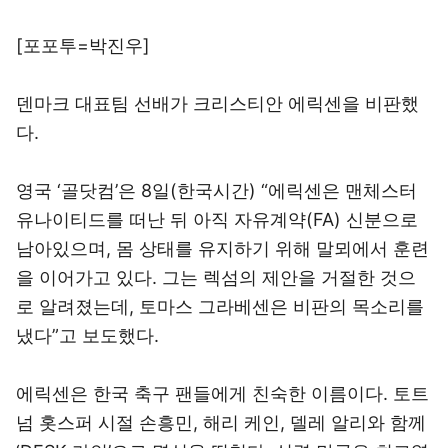
[포포투=박진우]
덴마크 대표팀 선배가 크리스티안 에릭센을 비판했
다.
영국 ‘골닷컴’은 8일(한국시간) “에릭센은 맨체스터
유나이티드를 떠난 뒤 아직 자유계약(FA) 신분으로
남아있으며, 몸 상태를 유지하기 위해 말뫼에서 훈련
을 이어가고 있다. 그는 렉섬의 제안을 거절한 것으
로 알려졌는데, 토마스 그라베센은 비판의 목소리를
냈다”고 보도했다.
에릭센은 한국 축구 팬들에게 친숙한 이름이다. 토트
넘 홋스퍼 시절 손흥민, 해리 케인, 델레 알리와 함께