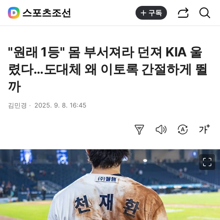
공유하기
통합검색
스포츠조선
구독
"원래 1등" 몸 부서져라 던져 KIA 울
렸다…도대체 왜 이토록 간절하게 뛸
까
김민경
2025. 9. 8. 16:45
요약보기
음성으로 듣기
번역 설정
글씨크기 조절하기
이미지 크게 보기