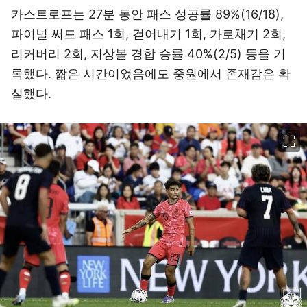
카스트로프는 27분 동안 패스 성공률 89%(16/18),
파이널 써드 패스 1회, 걷어내기 1회, 가로채기 2회,
리커버리 2회, 지상볼 경합 승률 40%(2/5) 등을 기
록했다. 짧은 시간이었음에도 중원에서 존재감은 확
실했다.
이미지 크게 보기