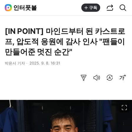
공유하기
통합검색
인터풋볼
구독
[IN POINT] 마인드부터 된 카스트로
프, 압도적 응원에 감사 인사 "팬들이
만들어준 멋진 순간"
박윤서 기자
2025. 9. 8. 16:31
요약보기
음성으로 듣기
번역 설정
글씨크기 조절하기
이미지 크게 보기