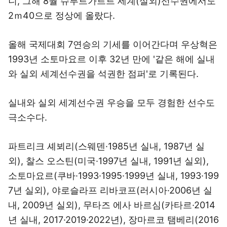
니, 그해 8월 슈투트가르트 세계(실외)선수권에서도
2ｍ40으로 정상에 올랐다.
올해 국제대회 7연승의 기세를 이어간다며 우상혁은
1993년 소토마요르 이후 32년 만에 '같은 해에 실내
와 실외 세계선수권을 석권한 점퍼'로 기록된다.
실내와 실외 세계선수권 우승을 모두 경험한 선수도
극소수다.
파트리크 셰뵈리(스웨덴·1985년 실내, 1987년 실
외), 찰스 오스틴(미국·1997년 실내, 1991년 실외),
소토마요르(쿠바·1993·1995·1999년 실내, 1993·199
7년 실외), 야로슬라프 리바코프(러시아·2006년 실
내, 2009년 실외), 무타즈 에사 바르심(카타르·2014
년 실내, 2017·2019·2022년), 장마르코 탬베리(2016