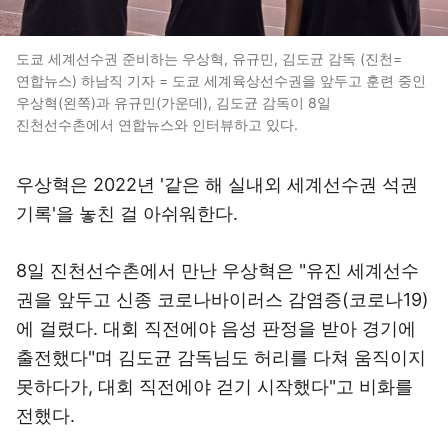
도쿄 세계선수권 준비하는 우상혁, 유규민, 김도균 감독 (진천=
연합뉴스) 하남직 기자 = 도쿄 세계육상선수권을 앞두고 훈련 중인
우상혁(왼쪽)과 유규민(가운데), 김도균 감독이 8일
진천선수촌에서 연합뉴스와 인터뷰하고 있다.
우상혁은 2022년 '같은 해 실내외 세계선수권 석권
기록'을 놓친 걸 아쉬워한다.
8일 진천선수촌에서 만난 우상혁은 "유진 세계선수
권을 앞두고 신종 코로나바이러스 감염증(코로나19)
에 걸렸다. 대회 직전에야 음성 판정을 받아 경기에
출전했다"며 김도균 감독님도 허리를 다쳐 움직이지
못하다가, 대회 직전에야 걷기 시작했다"고 비화를
전했다.