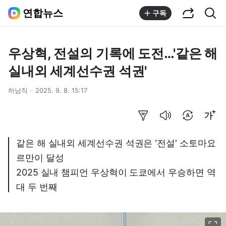
공유하기
통합검색
연합뉴스
구독
우상혁, 전설의 기록에 도전…'같은 해
실내외 세계선수권 석권'
하남직
2025. 9. 8. 15:17
요약보기
음성으로 듣기
번역 설정
글씨크기 조절하기
같은 해 실내외 세계선수권 석권은 '전설' 소토마요
르만이 달성
2025 실내 챔피언 우상혁이 도쿄에서 우승하면 역
대 두 번째
이미지 크게 보기