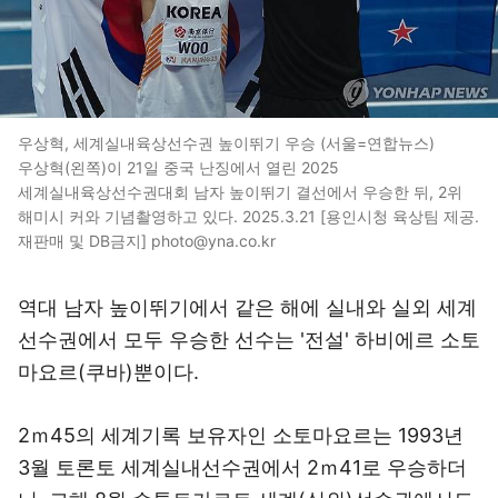
우상혁, 세계실내육상선수권 높이뛰기 우승 (서울=연합뉴스)
우상혁(왼쪽)이 21일 중국 난징에서 열린 2025
세계실내육상선수권대회 남자 높이뛰기 결선에서 우승한 뒤, 2위
해미시 커와 기념촬영하고 있다. 2025.3.21 [용인시청 육상팀 제공.
재판매 및 DB금지] photo@yna.co.kr
역대 남자 높이뛰기에서 같은 해에 실내와 실외 세계
선수권에서 모두 우승한 선수는 '전설' 하비에르 소토
마요르(쿠바)뿐이다.
2ｍ45의 세계기록 보유자인 소토마요르는 1993년
3월 토론토 세계실내선수권에서 2ｍ41로 우승하더