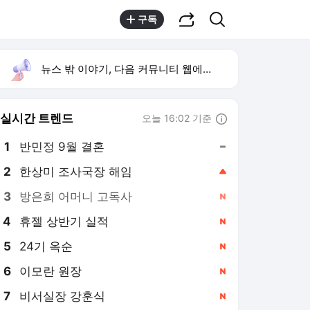
공유하기
검색
구독
뉴스 밖 이야기, 다음 커뮤니티 웹에서 보기
실시간 트렌드
오늘 16:02 기준
툴팁보기
1
반민정 9월 결혼
,유지
2
한상미 조사국장 해임
,상승
3
방은희 어머니 고독사
,신규
4
휴젤 상반기 실적
,신규
5
24기 옥순
,신규
6
이모란 원장
,신규
7
비서실장 강훈식
,신규