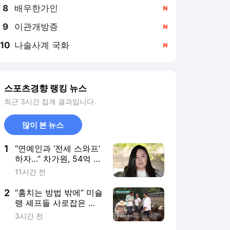
8
배우한가인
,신규
9
이관개방증
,신규
10
나솔사계 국화
,신규
스포츠경향 랭킹 뉴스
최근 3시간 집계 결과입니다.
많이 본 뉴스
1
“연예인과 ‘전세 스와프’
하자…” 차가원, 54억 갈
취한 ‘라누보 한남’ 사기
11시간 전
전말
2
“훔치는 방법 밖에” 미슐
랭 셰프들 사로잡은 선
재스님의 발효 장독대
3시간 전
(어서와 한국은 처음이