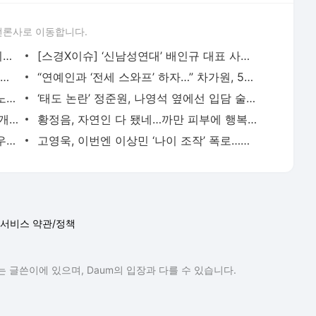
언론사로 이동합니다.
‘술타기 의혹’ 이재룡, 음주운전 혐의 제외된 채 재판行…왜?
[스경X이슈] ‘신남성연대’ 배인규 대표 사망…동료 유튜버들 추모 행렬
“9대1 노예계약” 일루셔니스트 이은결, 2년간 폐인으로 살아야 했던 아픔 고백
“연예인과 ‘전세 스와프’ 하자…” 차가원, 54억 갈취한 ‘라누보 한남’ 사기 전말
아이유, 근황 게시물에 ‘전 연인’ 장기하 노래 넣었다…“쿨하다” 화제
‘태도 논란’ 정준원, 나영석 옆에선 입담 술술?…“왜 어리숙한 척했나” 의문 증폭
‘-9kg’ 랄랄, 다이어트 성공 후 수영복 공개 “빠른 시간에 돼지로…”
황정음, 자연인 다 됐네…까만 피부에 행복한 미소 “못 알아 볼 뻔”
임영웅, 이강인과 폭염 속 축구 회동 “아우파 아틀레티”
고영욱, 이번엔 이상민 ‘나이 조작’ 폭로…끊임없는 연예인 저격 ‘구설’
서비스 약관/정책
 글쓴이에 있으며, Daum의 입장과 다를 수 있습니다.