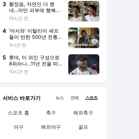
지)
3
황정음, 자연인 다 됐
네…까만 피부에 행복한
미소 “못 알아 볼 뻔”
15시간 전
4
‘어서와’ 이탈리아 셰프
들이 반한 500년 전통
막걸리…윤남노 추천 ‘막
3시간 전
걸리+크림빵’ 이색 조합
까지
5
롯데, 이 외인 구성으로
8위라니…11년 전을 떠
올리게 하는 이유
10시간 전
서비스 바로가기
뉴스
연예
스포츠
스포츠 홈
축구
해외축구
야구
해외야구
골프