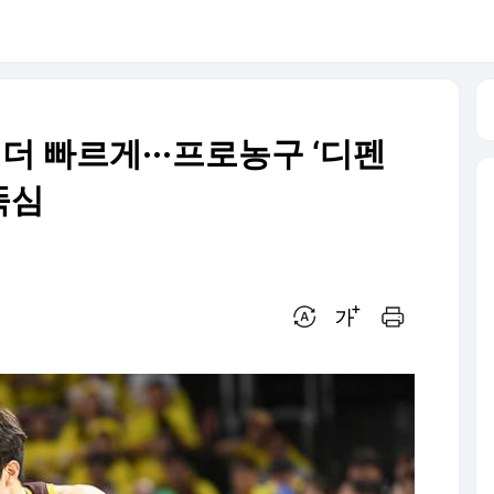
 더 빠르게···프로농구 ‘디펜
뚝심
번역 설정
글씨크기 조절하기
인쇄하기