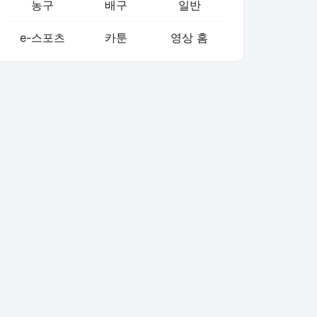
농구
배구
일반
e-스포츠
카툰
영상 홈