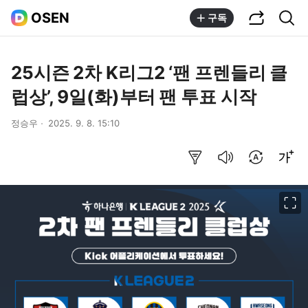
공유하기
통합검색
OSEN
구독
25시즌 2차 K리그2 ‘팬 프렌들리 클
럽상’, 9일(화)부터 팬 투표 시작
정승우
2025. 9. 8. 15:10
요약보기
음성으로 듣기
번역 설정
글씨크기 조절하기
이미지 크게 보기