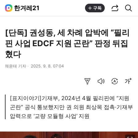
공유하기
통합검색
한겨레21
구독
[단독] 권성동, 세 차례 압박에 “필리
핀 사업 EDCF 지원 곤란” 판정 뒤집
혔다
채윤태 기자
2025. 9. 8. 07:04
요약보기
음성으로 듣기
번역 설정
글씨크기 조절하기
[표지이야기]기재부, 2024년 4월 필리핀에 “지원
곤란” 공식 통보했지만 권 의원 최상목 접촉·기재부
압력으로 ‘교량 모듈형 사업’ 지원
이미지 크게 보기