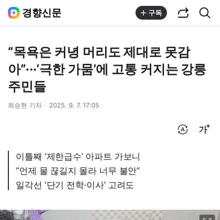
공유하기
통합검색
경향신문
구독
“목욕은 커녕 머리도 제대로 못감
아”···‘극한 가뭄’에 고통 커지는 강릉
주민들
최승현 기자
2025. 9. 7. 17:05
번역 설정
글씨크기 조절하기
이틀째 ‘제한급수’ 아파트 가보니
“언제 물 끊길지 몰라 너무 불안”
일각선 ‘단기 전학·이사’ 고려도
이미지 크게 보기