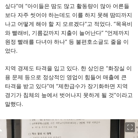
싶다”며 “아이들은 땀도 많고 활동량이 많아 어른들
보다 자주 씻어야 하는데도 이를 하지 못해 땀띠까지
나고 어떻게 해야 할 지 모르겠다”고 적었다. “목욕비
와 빨래비, 기름값까지 지출이 늘어난다” “언제까지
원정 빨래를 다녀야 하나” 등 불편호소글도 줄을 이
었다.
지역 경제도 타격을 입고 있다. 한 상인은 “화장실 이
용 문제 등으로 정상적인 영업이 힘들어 매출에 큰
타격을 받고 있다”며 “제한급수가 장기화하면 지역
경기가 침체의 늪에서 벗어나지 못하게 될 것”이라고
말했다.
이미지 크게 보기