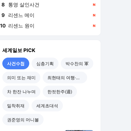
8
통영 살인사건
,신규
9
리센느 메이
,신규
10
리센느 원이
,신규
세계일보
PICK
사건수첩
심층기획
박수찬의 軍
의미 또는 재미
최현태의 여행·와인홀릭
차 한잔 나누며
한컷한주(週)
밀착취재
세계초대석
권준영의 머니볼