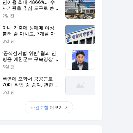
연이율 최대 4866%… 수
사기관을 추심 도구로 쓴
불법 대부업자 덜미 [사건
2일 전
수첩]
아내 가출에 성매매 여성
불러 술 마시고, 3개월 아
기 때려 숨지게 한 친부 [사
3일 전
건수첩]
‘공직선거법 위반’ 혐의 안
병윤 예천군수 구속영장 기
각 [사건수첩]
5일 전
폭염에 포항서 공공근로
70대 작업 중 숨져, 관련 사
업 전면 중단 [사건수첩]
5일 전
사건수첩
더보기