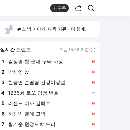
공유하기
검색
구독
뉴스 밖 이야기, 다음 커뮤니티 웹에서 보기
실시간 트렌드
오늘 15:58 기준
툴팁보기
1
김정렬 형 군대 구타 사망
,신규
2
박시영 tv
,신규
4
1236회 로또 당첨 번호
,유지
5
리센느 이사 김혜수
,신규
6
허성범 열애 고백
,신규
7
황기순 원정도박 도피
,신규