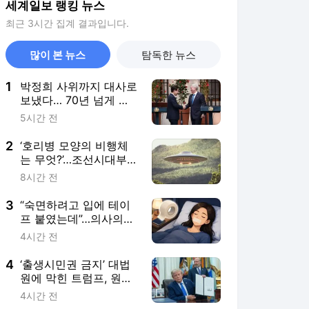
세계일보 랭킹 뉴스
최근 3시간 집계 결과입니다.
많이 본 뉴스
탐독한 뉴스
1
박정희 사위까지 대사로
보냈다… 70년 넘게 이
어진 ‘칠레 인연’
5시간 전
2
‘호리병 모양의 비행체
는 무엇?’…조선시대부터
현재까지, 한국서 목격
8시간 전
된 ‘UFO’
3
“숙면하려고 입에 테이
프 붙였는데”…의사의
‘위험성’ 경고
4시간 전
4
‘출생시민권 금지’ 대법
원에 막힌 트럼프, 원정
출산 차단 행정명령 서
4시간 전
명 [월드픽]