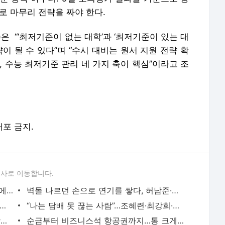
로 마무리 전략을 짜야 한다.
 “‘최저기준이 없는 대학’과 ‘최저기준이 있는 대
이 될 수 있다”며 “수시 대비는 원서 지원 전략 확
비, 수능 최저기준 관리 네 가지 축이 핵심”이라고 조
배포 금지.
론사로 이동합니다.
월 2억 버는 워킹맘 김지선, 죽음의 문턱에서 깨달은 멈춤의 미학
벽돌 나르던 손으로 연기를 쌓다, 허남준·안보현·이도현의 굳은살 기록
면 5개” 임지연부터 이소라까지, 톱스타들의 살 안 찌는 루틴
“나는 담배 못 끊는 사람”…조혜련·최강희·김동완이 금연에 성공한 이유
수백억 벌어 떠난 여행, 엄정화·김종국·장윤정이 마주한 진짜 성공
순금부터 비즈니스석 항공권까지…통 크게 스태프 챙긴 소지섭·아이유·김우빈