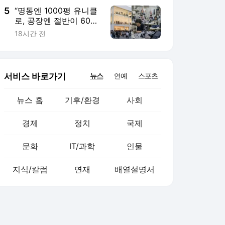
5
“명동엔 1000평 유니클
로, 공장엔 절반이 60
대”…K패션 ‘성장사다리’
18시간 전
흔들린다 [일상톡톡 플
러스]
서비스 바로가기
뉴스
연예
스포츠
뉴스 홈
기후/환경
사회
경제
정치
국제
문화
IT/과학
인물
지식/칼럼
연재
배열설명서