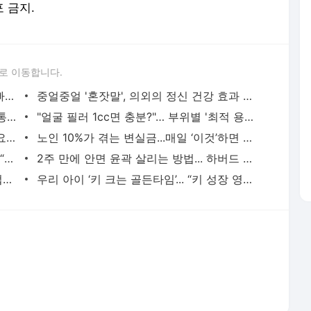
"진통제도 소용없다?"··· 답 없는 신경성 통증엔 '척추신경차단술' - 하이닥
"얼굴 필러 1cc면 충분?"… 부위별 '최적 용량'은 따로 있다 - 하이닥
심장초음파검사는 왜, 누가 받아야 할까요? - 하이닥
노인 10%가 겪는 변실금...매일 ‘이것’하면 예방에 도움 - 하이닥
통풍, 갱년기 여성에게 더 위험한 이유… “폐경 후, 예방・관리해야” - 하이닥
2주 만에 안면 윤곽 살리는 방법... 하버드 의사가 밝힌 ‘설탕’의 진실은? - 하이닥
인공 감미료, 뇌 노화 1.6년 앞당긴다… 업계는 ‘안전하다’ 반박 - 하이닥
우리 아이 ‘키 크는 골든타임’... “키 성장 영양제 섭취 도움 될까” - 하이닥
서비스 약관/정책
 글쓴이에 있으며, Daum의 입장과 다를 수 있습니다.