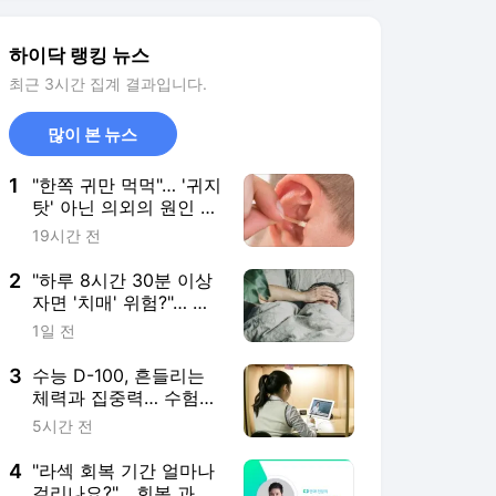
질 늘었다
3
수능 D-100, 흔들리는
체력과 집중력… 수험생
영양 관리 어떻게 할까
5시간 전
4
"라섹 회복 기간 얼마나
걸리나요?"... 회복 과정
과 일상 복귀 시점
2시간 전
5
"평생 물질한 제주 해녀,
코·목 질환 위험 높았
다"… 10년 추적 연구 결
5시간 전
과
서비스 바로가기
뉴스
연예
스포츠
뉴스 홈
기후/환경
사회
경제
정치
국제