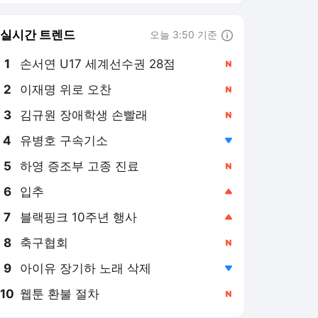
8
축구협회
,신규
9
아이유 장기하 노래 삭제
,하락
10
웹툰 환불 절차
,신규
하이닥 랭킹 뉴스
최근 3시간 집계 결과입니다.
많이 본 뉴스
1
"한쪽 귀만 먹먹"… '귀지
탓' 아닌 의외의 원인 4
가지
19시간 전
2
"하루 8시간 30분 이상
자면 '치매' 위험?"… 혈
액 속 알츠하이머 단백
1일 전