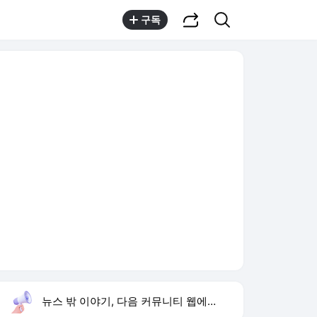
공유하기
검색
구독
뉴스 밖 이야기, 다음 커뮤니티 웹에서 보기
실시간 트렌드
오늘 3:50 기준
툴팁보기
1
손서연 U17 세계선수권 28점
,신규
3
김규원 장애학생 손빨래
,신규
4
유병호 구속기소
,하락
5
하영 증조부 고종 진료
,신규
6
입추
,상승
7
블랙핑크 10주년 행사
,상승