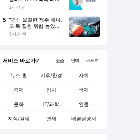
문화
IT/과학
인물
지식/칼럼
연재
배열설명서