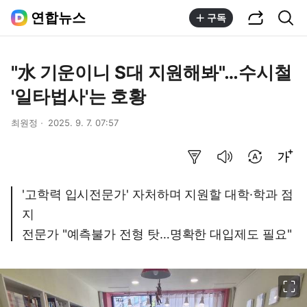
공유하기
통합검색
연합뉴스
구독
"水 기운이니 S대 지원해봐"…수시철
'일타법사'는 호황
최원정
2025. 9. 7. 07:57
요약보기
음성으로 듣기
번역 설정
글씨크기 조절하기
'고학력 입시전문가' 자처하며 지원할 대학·학과 점
지
전문가 "예측불가 전형 탓…명확한 대입제도 필요"
이미지 크게 보기