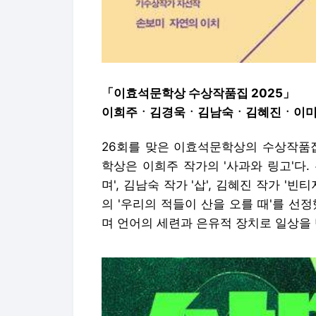
「이효석문학상 수상작품집 2025」
이희주ㆍ김경욱ㆍ김남숙ㆍ김혜진ㆍ이미상
26회를 맞은 이효석문학상의 수상작품집
학상은 이희주 작가의 '사과와 링고'다
며', 김남숙 작가 '삽', 김혜진 작가 '빈
의 '우리의 적들이 산을 오를 때'를 선
며 언어의 세련과 은유적 장치로 일상을