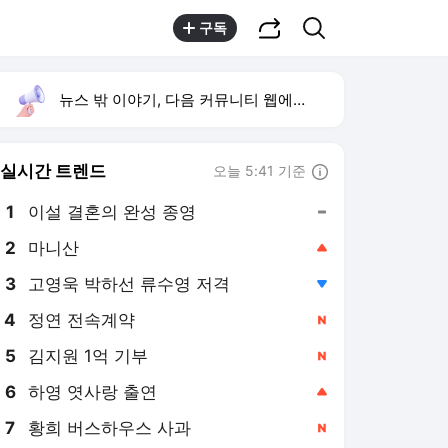
공유하기
검색
구독
뉴스 밖 이야기, 다음 커뮤니티 웹에서 보기
실시간 트렌드
오늘 5:41 기준
툴팁보기
1
이설 결혼의 완성 종영
,유지
2
마니산
,상승
3
고영욱 박하선 류수영 저격
,하락
4
정연 전속계약
,신규
5
김지원 1억 기부
,신규
6
하영 엿사랑 출연
,상승
7
황희 버스하우스 사과
,신규