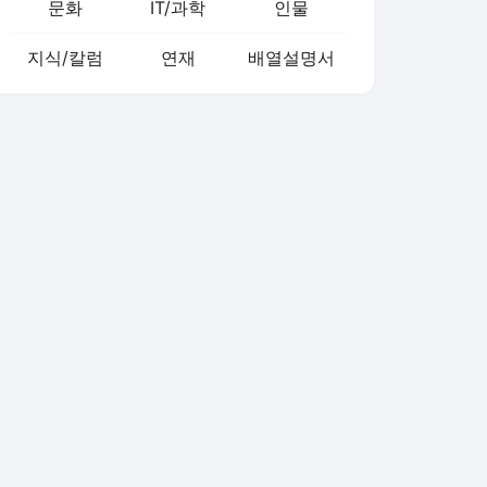
문화
IT/과학
인물
지식/칼럼
연재
배열설명서