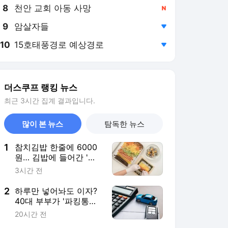
8
천안 교회 아동 사망
,신규
9
암살자들
,하락
10
15호태풍경로 예상경로
,하락
더스쿠프 랭킹 뉴스
최근 3시간 집계 결과입니다.
많이 본 뉴스
탐독한 뉴스
1
참치김밥 한줄에 6000
원… 김밥에 들어간 '시
대적 고통들' [분석+]
3시간 전
2
하루만 넣어놔도 이자?
40대 부부가 '파킹통장'
선택한 까닭 [재테크
20시간 전
Lab]