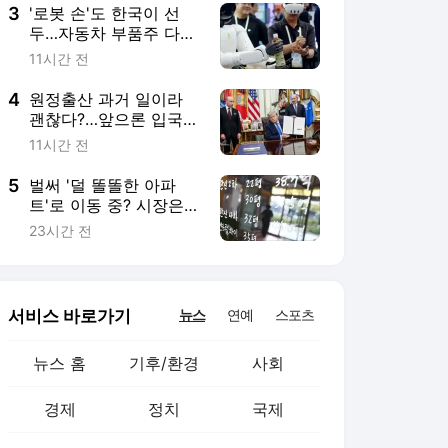
3
'로봇 손'도 한국이 선
두…자동차 부품주 다시
봐야 하는 이유
11시간 전
4
원정출산 과거 일이라
괜찮다?…앞으론 입국
거부될 수도
11시간 전
5
벌써 '덜 똘똘한 아파
트'로 이동 중? 시장은
李 정부 뜻대로 움직일
23시간 전
까 [주말 Q&A]
서비스 바로가기
뉴스
연예
스포츠
뉴스 홈
기후/환경
사회
경제
정치
국제