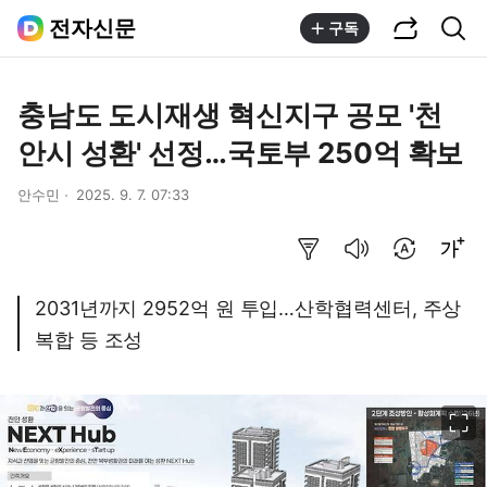
공유하기
통합검색
전자신문
구독
충남도 도시재생 혁신지구 공모 '천
안시 성환' 선정…국토부 250억 확보
안수민
2025. 9. 7. 07:33
요약보기
음성으로 듣기
번역 설정
글씨크기 조절하기
2031년까지 2952억 원 투입…산학협력센터, 주상
복합 등 조성
이미지 크게 보기