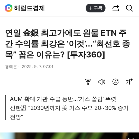
공유하기
통합검색
헤럴드경제
구독
연일 金銀 최고가에도 원물 ETN 주
간 수익률 최강은 ‘이것’...“최선호 종
목” 꼽은 이유는? [투자360]
경예은
2025. 9. 7. 07:01
요약보기
음성으로 듣기
번역 설정
글씨크기 조절하기
AUM 확대·기관 수급 동반…‘가스 쏠림’ 뚜렷
신한證 “2030년까지 美 가스 수요 20~30% 증가
전망”
이미지 크게 보기