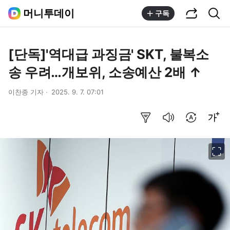
공유하기
통합검색
머니투데이
구독
[단독]'역대급 과징금' SKT, 불복소
송 우려…개보위, 소송예산 2배 ↑
이찬종 기자
2025. 9. 7. 07:01
요약보기
음성으로 듣기
번역 설정
글씨크기 조절하기
이미지 크게 보기