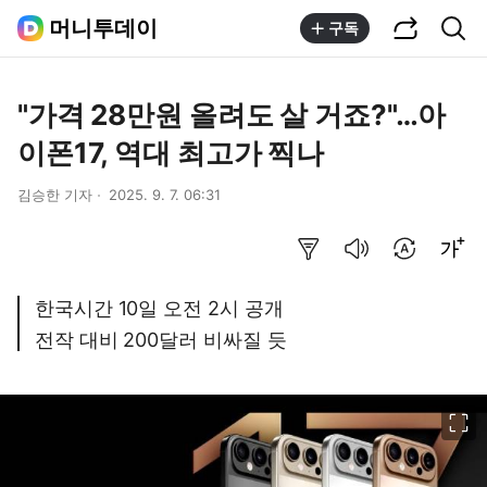
공유하기
통합검색
머니투데이
구독
"가격 28만원 올려도 살 거죠?"…아
이폰17, 역대 최고가 찍나
김승한 기자
2025. 9. 7. 06:31
요약보기
음성으로 듣기
번역 설정
글씨크기 조절하기
한국시간 10일 오전 2시 공개
전작 대비 200달러 비싸질 듯
이미지 크게 보기