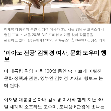
이재명 대통령의 부인 김혜경 여사가 3일 서울 강남구 코엑스에서
열린 '프리즈 서울 2025' VIP 프리뷰 데이를 찾아 작품들을
관람하고 있다. (공동취재) 2025.9.3/뉴스1 ⓒ News1 김성진 기자
'피아노 전공' 김혜경 여사, 문화 도우미 행
보
이 대통령 취임 이후 100일 동안 숨 가쁘게 이뤄진
문화 정책과 관련, 영부인 김혜경 여사의 행보도 눈
에 띈다.
이재명 대통령은 아내 김혜경 여사와 함께 지난 30
일 세계적 소프라노 조수미, 토니상 6관왕에 빛나는