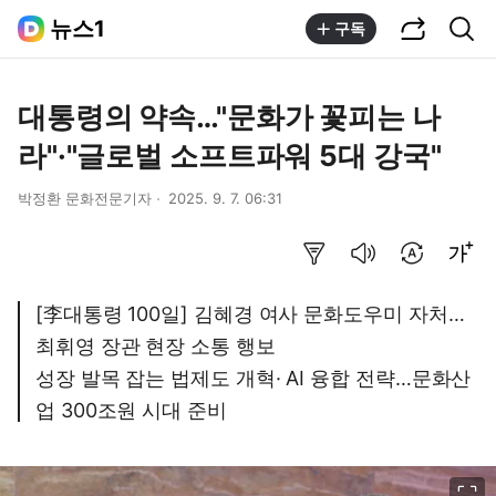
공유하기
통합검색
뉴스1
구독
대통령의 약속…"문화가 꽃피는 나
라"·"글로벌 소프트파워 5대 강국"
박정환 문화전문기자
2025. 9. 7. 06:31
요약보기
음성으로 듣기
번역 설정
글씨크기 조절하기
[李대통령 100일] 김혜경 여사 문화도우미 자처…
최휘영 장관 현장 소통 행보
성장 발목 잡는 법제도 개혁· AI 융합 전략…문화산
업 300조원 시대 준비
이미지 크게 보기