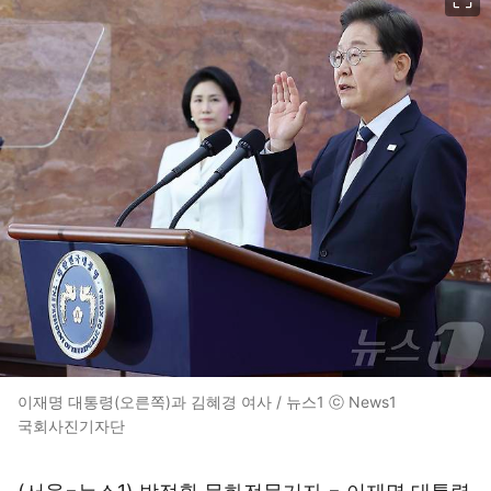
이재명 대통령(오른쪽)과 김혜경 여사 / 뉴스1 ⓒ News1
국회사진기자단