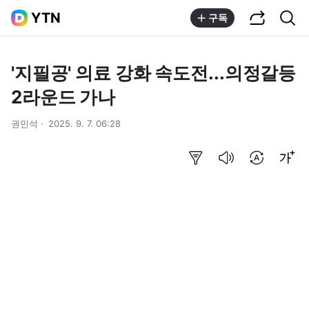
공유하기
통합검색
YTN
구독
'지필공' 의료 강화 속도전...의정갈등
2라운드 가나
권민석
2025. 9. 7. 06:28
요약보기
음성으로 듣기
번역 설정
글씨크기 조절하기