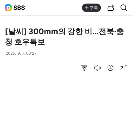
공유하기
통합검색
SBS
구독
[날씨] 300mm의 강한 비…전북·충
청 호우특보
2025. 9. 7. 06:27
요약보기
음성으로 듣기
번역 설정
글씨크기 조절하기