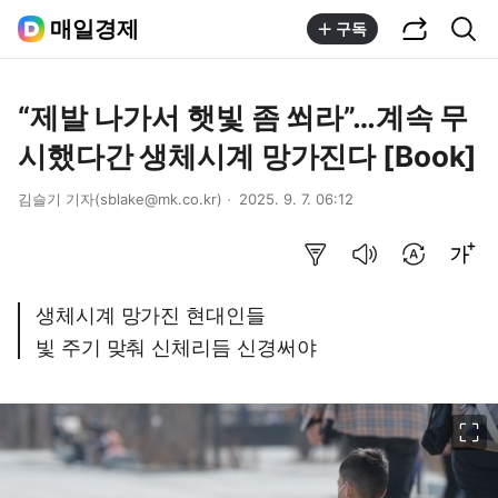
공유하기
통합검색
매일경제
구독
“제발 나가서 햇빛 좀 쐬라”…계속 무
시했다간 생체시계 망가진다 [Book]
김슬기 기자(sblake@mk.co.kr)
2025. 9. 7. 06:12
요약보기
음성으로 듣기
번역 설정
글씨크기 조절하기
생체시계 망가진 현대인들
빛 주기 맞춰 신체리듬 신경써야
이미지 크게 보기