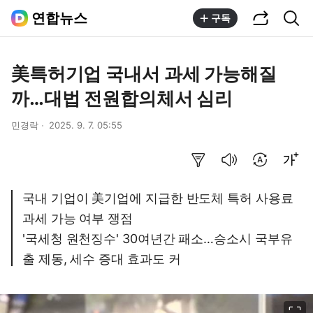
공유하기
통합검색
연합뉴스
구독
美특허기업 국내서 과세 가능해질
까…대법 전원합의체서 심리
민경락
2025. 9. 7. 05:55
요약보기
음성으로 듣기
번역 설정
글씨크기 조절하기
국내 기업이 美기업에 지급한 반도체 특허 사용료
과세 가능 여부 쟁점
'국세청 원천징수' 30여년간 패소…승소시 국부유
출 제동, 세수 증대 효과도 커
이미지 크게 보기