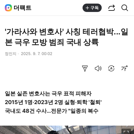
공유하기
통합검색
더팩트
구독
'가라사와 변호사' 사칭 테러협박...일
본 극우 모방 범죄 국내 상륙
정인지
2025. 9. 7. 00:02
요약보기
음성으로 듣기
번역 설정
글씨크기 조절하기
일본 실존 변호사는 극우 표적 피해자
2015년 1명·2023년 2명 실형·퇴학 '철퇴'
국내도 48건 수사…전문가 "일종의 복수
이미지 크게 보기