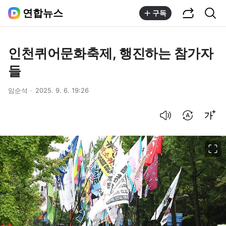
공유하기
통합검색
연합뉴스
구독
인천퀴어문화축제, 행진하는 참가자
들
임순석
2025. 9. 6. 19:26
음성으로 듣기
번역 설정
글씨크기 조절하기
이미지 크게 보기