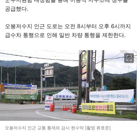
공급했다.
오봉저수지 인근 도로는 오전 8시부터 오후 6시까지
급수차 통행으로 인해 일반 차량 통행을 제한한다.
이미지 크게 보기
오봉저수지 인근 교통 통제와 감사 현수막 [촬영 류호준]