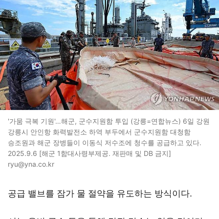
'가뭄 극복 기원'…해군, 군수지원함 투입 (강릉=연합뉴스) 6일 강원
강릉시 안인항 화력발전소 하역 부두에서 군수지원함 대청함
승조원과 해군 장병들이 이동식 저수조에 청수를 공급하고 있다.
2025.9.6 [해군 1함대사령부제공. 재판매 및 DB 금지]
ryu@yna.co.kr
공급 밸브를 잠가 물 절약을 유도하는 방식이다.