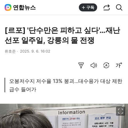
공유하기
통합검색
연합뉴스
구독
[르포] '단수만은 피하고 싶다'…재난
선포 일주일, 강릉의 물 전쟁
류호준
2025. 9. 6. 16:02
요약보기
음성으로 듣기
번역 설정
글씨크기 조절하기
오봉저수지 저수율 13% 붕괴…대수용가 대상 제한
급수 들어가
이미지 크게 보기