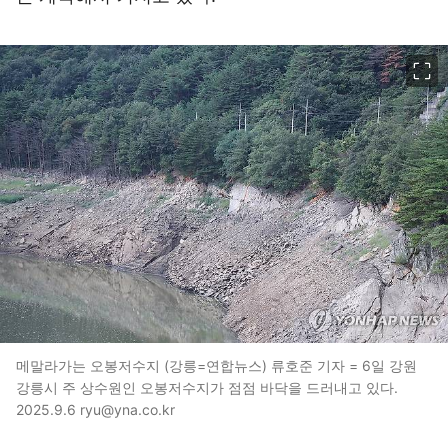
이미지 크게 보기
메말라가는 오봉저수지 (강릉=연합뉴스) 류호준 기자 = 6일 강원
강릉시 주 상수원인 오봉저수지가 점점 바닥을 드러내고 있다.
2025.9.6 ryu@yna.co.kr