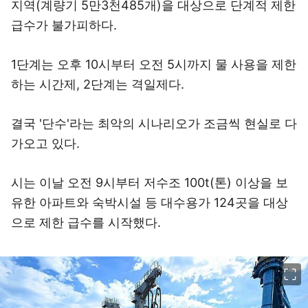
지역(계량기 5만3천485개)을 대상으로 단계적 제한
급수가 불가피하다.
1단계는 오후 10시부터 오전 5시까지 물 사용을 제한
하는 시간제, 2단계는 격일제다.
결국 '단수'라는 최악의 시나리오가 조금씩 현실로 다
가오고 있다.
시는 이날 오전 9시부터 저수조 100t(톤) 이상을 보
유한 아파트와 숙박시설 등 대수용가 124곳을 대상
으로 제한 급수를 시작했다.
이미지 크게 보기