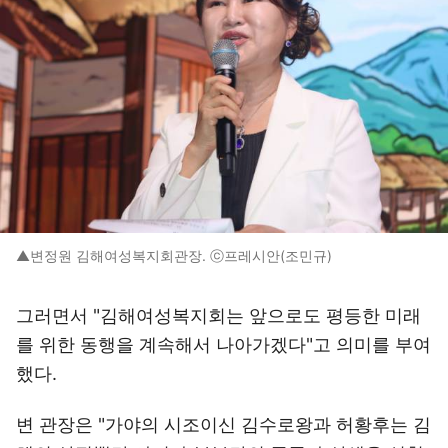
▲변정원 김해여성복지회관장. ⓒ프레시안(조민규)
그러면서 "김해여성복지회는 앞으로도 평등한 미래
를 위한 동행을 계속해서 나아가겠다"고 의미를 부여
했다.
변 관장은 "가야의 시조이신 김수로왕과 허황후는 김