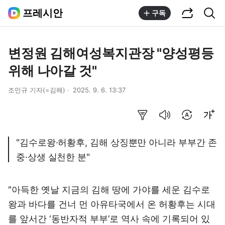
공유하기
통합검색
프레시안
구독
변정원 김해여성복지관장 "양성평등
위해 나아갈 것"
조민규 기자(=김해)
2025. 9. 6. 13:37
요약보기
음성으로 듣기
번역 설정
글씨크기 조절하기
"김수로왕·허황후, 김해 상징뿐만 아니라 부부간 존
중·상생 실천한 분"
"아득한 옛날 지금의 김해 땅에 가야를 세운 김수로
왕과 바다를 건너 먼 아유타국에서 온 허황후는 시대
를 앞서간 ‘동반자적 부부’로 역사 속에 기록되어 있