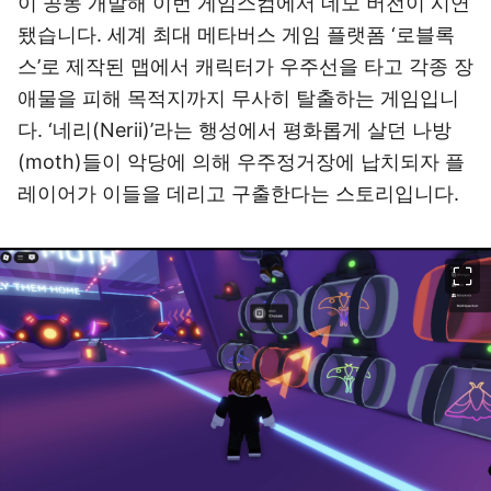
이 공동 개발해 이번 게임스컴에서 데모 버전이 시연
됐습니다. 세계 최대 메타버스 게임 플랫폼 ‘로블록
스’로 제작된 맵에서 캐릭터가 우주선을 타고 각종 장
애물을 피해 목적지까지 무사히 탈출하는 게임입니
다. ‘네리(Nerii)’라는 행성에서 평화롭게 살던 나방
(moth)들이 악당에 의해 우주정거장에 납치되자 플
레이어가 이들을 데리고 구출한다는 스토리입니다.
이미지 크게 보기