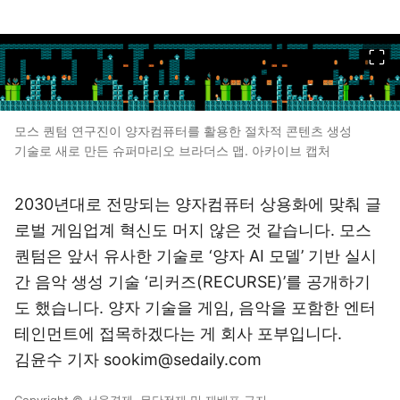
이미지 크게 보기
모스 퀀텀 연구진이 양자컴퓨터를 활용한 절차적 콘텐츠 생성
기술로 새로 만든 슈퍼마리오 브라더스 맵. 아카이브 캡처
2030년대로 전망되는 양자컴퓨터 상용화에 맞춰 글
로벌 게임업계 혁신도 머지 않은 것 같습니다. 모스
퀀텀은 앞서 유사한 기술로 ‘양자 AI 모델’ 기반 실시
간 음악 생성 기술 ‘리커즈(RECURSE)’를 공개하기
도 했습니다. 양자 기술을 게임, 음악을 포함한 엔터
테인먼트에 접목하겠다는 게 회사 포부입니다.
김윤수 기자 sookim@sedaily.com