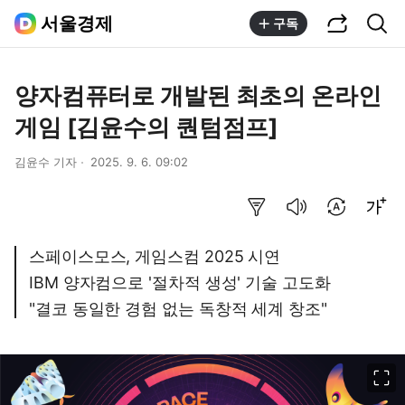
공유하기
통합검색
서울경제
구독
양자컴퓨터로 개발된 최초의 온라인
게임 [김윤수의 퀀텀점프]
김윤수 기자
2025. 9. 6. 09:02
요약보기
음성으로 듣기
번역 설정
글씨크기 조절하기
스페이스모스, 게임스컴 2025 시연
IBM 양자컴으로 '절차적 생성' 기술 고도화
"결코 동일한 경험 없는 독창적 세계 창조"
이미지 크게 보기