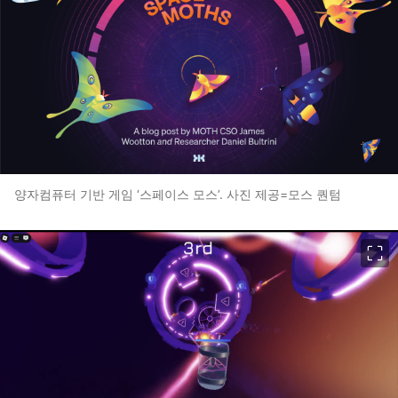
양자컴퓨터 기반 게임 ‘스페이스 모스’. 사진 제공=모스 퀀텀
이미지 크게 보기