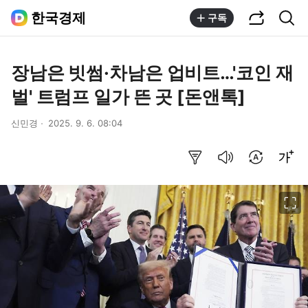
공유하기
통합검색
한국경제
구독
장남은 빗썸·차남은 업비트…'코인 재
벌' 트럼프 일가 뜬 곳 [돈앤톡]
신민경
2025. 9. 6. 08:04
요약보기
음성으로 듣기
번역 설정
글씨크기 조절하기
이미지 크게 보기