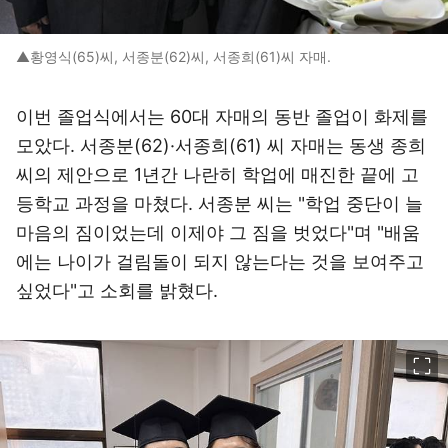
▲황영식(65)씨, 서종분(62)씨, 서종희(61)씨 자매.
이번 졸업식에서는 60대 자매의 동반 졸업이 화제를
모았다. 서종분(62)·서종희(61) 씨 자매는 동생 종희
씨의 제안으로 1년간 나란히 학업에 매진한 끝에 고
등학교 과정을 마쳤다. 서종분 씨는 "학업 중단이 늘
마음의 짐이었는데 이제야 그 짐을 벗었다"며 "배움
에는 나이가 걸림돌이 되지 않는다는 것을 보여주고
싶었다"고 소회를 밝혔다.
이미지 크게 보기