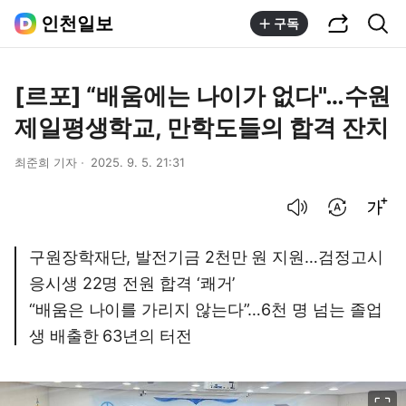
공유하기
통합검색
인천일보
구독
[르포] “배움에는 나이가 없다"…수원
제일평생학교, 만학도들의 합격 잔치
최준희 기자
2025. 9. 5. 21:31
음성으로 듣기
번역 설정
글씨크기 조절하기
구원장학재단, 발전기금 2천만 원 지원…검정고시
응시생 22명 전원 합격 ‘쾌거’
“배움은 나이를 가리지 않는다”…6천 명 넘는 졸업
생 배출한 63년의 터전
이미지 크게 보기