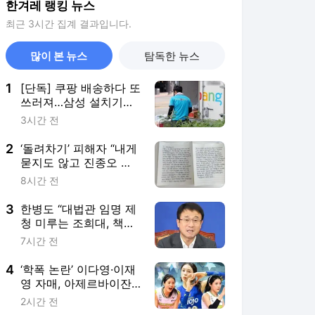
한겨레 랭킹 뉴스
최근 3시간 집계 결과입니다.
많이 본 뉴스
탐독한 뉴스
1
[단독] 쿠팡 배송하다 또
쓰러져…삼성 설치기사
“땀냄새로 평점 깎아”
3시간 전
2
‘돌려차기’ 피해자 “내게
묻지도 않고 진종오 징
계? 또 소외”
8시간 전
3
한병도 “대법관 임명 제
청 미루는 조희대, 책무
방기…지켜보겠다”
7시간 전
4
‘학폭 논란’ 이다영·이재
영 자매, 아제르바이잔
리그서 한솥밥
2시간 전