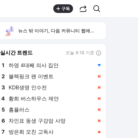
공유하기
검색
구독
뉴스 밖 이야기, 다음 커뮤니티 웹에서 보기
실시간 트렌드
오늘 9:18 기준
툴팁보기
1
하영 4대째 의사 집안
,하락
2
블랙핑크 팬 이벤트
,신규
4
황희 버스하우스 제안
,신규
5
홈플러스
,신규
6
차인표 동생 구강암 사망
,신규
7
방은희 모친 고독사
,상승