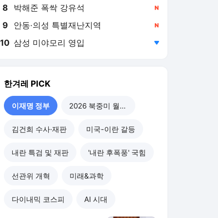
8
박해준 폭싹 강유석
,신규
9
안동·의성 특별재난지역
,신규
10
삼성 미야모리 영입
,하락
한겨레
PICK
이재명 정부
2026 북중미 월드컵
김건희 수사·재판
미국-이란 갈등
내란 특검 및 재판
'내란 후폭풍' 국힘
선관위 개혁
미래&과학
다이내믹 코스피
AI 시대