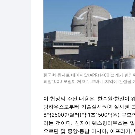
한국형 원자로 에이피알(APR)1400 설계가 반영
피알1000 모델이 체코 두코바니 지역에 건설될
이 협정의 주된 내용은, 한수원·한전이
팅하우스로부터 기술실시권(재실시권 포
8억2500만달러(약 1조1500억원) 규모
하는 것이다. 심지어 웨스팅하우스는 일
요르단 및 중앙·동남 아시아, 아프리카,