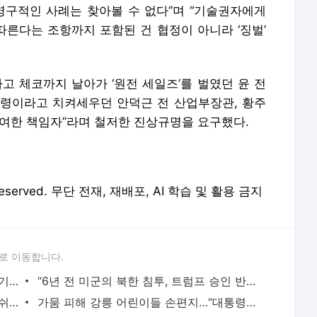
영구적인 사례는 찾아볼 수 없다”며 “기술권자에게
따른다는 조항까지 포함된 건 협정이 아니라 ‘징벌’
고 체코까지 날아가 ‘원전 세일즈’를 벌였던 윤 전
령이라고 치켜세우던 안덕근 전 산업부장관, 황주
관여한 책임자”라며 철저한 진상규명을 요구했다.
 Reserved. 무단 전재, 재배포, AI 학습 및 활용 금지
로 이동합니다.
[속보] 정부, ‘미국 조지아주 한국인 무더기 구금’에 긴급대책회의
“6년 전 미군의 북한 침투, 트럼프 승인 반드시 필요했다”
윤석열 재임 시절 전용기에 ‘참이슬 프레쉬’ 페트 10병 실렸다
가뭄 피해 강릉 어린이들 손편지…“대통령님, 재난 극복 쿠폰 어떨까요”