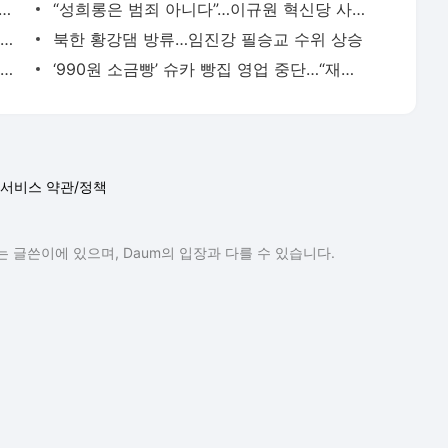
합국 선물” 김형석 발언…뉴라이트 성향 기관장들도 “부적절”
“성희롱은 범죄 아니다”…이규원 혁신당 사무부총장 발언 논란
‘법인카드 유용’ 혐의 이진숙 방통위원장 경찰 출석…4차 소환
북한 황강댐 방류…임진강 필승교 수위 상승
유튜버 ‘대도서관’ 나동현씨 자택서 숨진 채 발견
‘990원 소금빵’ 슈카 빵집 영업 중단…“재정비 시간 갖는다”
서비스 약관/정책
 글쓴이에 있으며, Daum의 입장과 다를 수 있습니다.