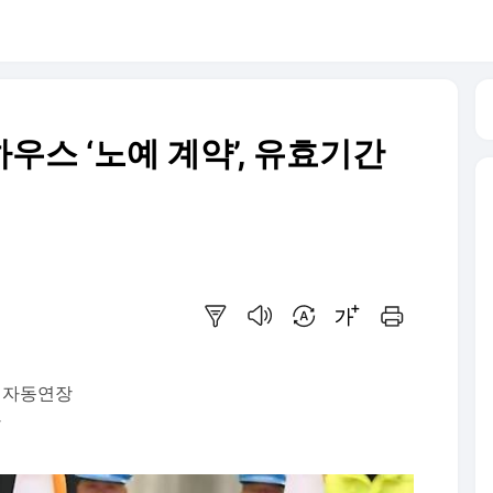
우스 ‘노예 계약’, 유효기간
요약보기
음성으로 듣기
번역 설정
글씨크기 조절하기
인쇄하기
 자동연장
가