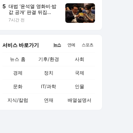
5
대법 ‘윤석열 영화비·밥
값 공개’ 판결 뒤집
어…“이미 대통령기록관
7시간 전
이관”
서비스 바로가기
뉴스
연예
스포츠
뉴스 홈
기후/환경
사회
경제
정치
국제
문화
IT/과학
인물
지식/칼럼
연재
배열설명서