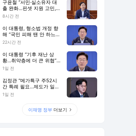
구윤철 “서민·실소유자 대
출 완화…핀셋 지원 고민,
조만간 대책”
8시간 전
이 대통령, 형소법 개정 향
해 “국민 피해 땐 안 하느니
못 해”
22시간 전
이 대통령 “기후 재난 상
황…취약층에 더 큰 위협”
보호책 강화 지시
1일 전
김정관 “메가특구 주52시
간 특례 필요…제도가 일할
의지 꺾어선 안 돼”
1일 전
이재명 정부
더보기