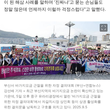
이 된 해삼 사례를 말하며 '진짜냐'고 묻는 손님들도
정말 많은데 언제까지 이럴까 걱정스럽다"고 말했다.
이미지 크게 보기
부산서 바가지요금 근절을 위한 자정 결의대회 (부산=연합뉴스)
강선배 기자 = 최근 부산지역의 바가지요금 논란이 확산하고 있는
가운데, 5일 오후 중구 유라리광장에서 열린 '바가지요금 근절을
위한 자정 결의대회'에서 자갈치시장 상인회 등이 상권 활성화를
위한 결의문을 낭독하고 구호를 외치고 있다. 2025.9.5