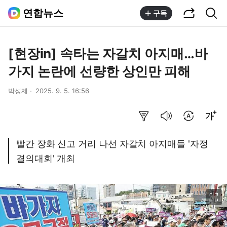
공유하기
통합검색
연합뉴스
구독
[현장in] 속타는 자갈치 아지매…바
가지 논란에 선량한 상인만 피해
박성제
2025. 9. 5. 16:56
요약보기
음성으로 듣기
번역 설정
글씨크기 조절하기
빨간 장화 신고 거리 나선 자갈치 아지매들 '자정
결의대회' 개최
이미지 크게 보기