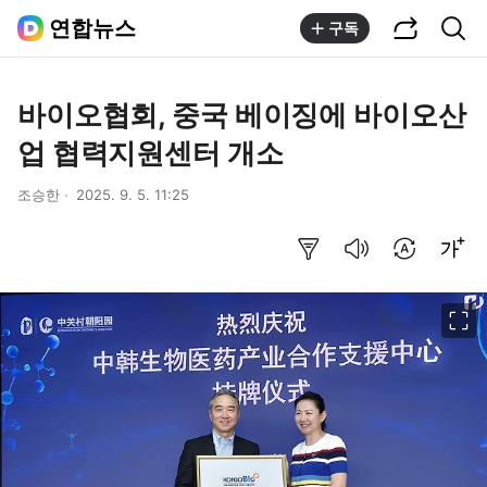
공유하기
통합검색
연합뉴스
구독
바이오협회, 중국 베이징에 바이오산
업 협력지원센터 개소
조승한
2025. 9. 5. 11:25
요약보기
음성으로 듣기
번역 설정
글씨크기 조절하기
이미지 크게 보기