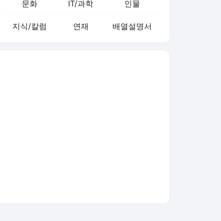
문화
IT/과학
인물
지식/칼럼
연재
배열설명서