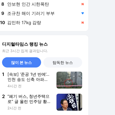
8
안보현 인간 시한폭탄
,신규
9
조규찬 해이 기러기 부부
,하락
10
김민하 17kg 감량
,신규
디지털타임스 랭킹 뉴스
최근 3시간 집계 결과입니다.
많이 본 뉴스
탐독한 뉴스
1
[속보] ‘준공 1년 반에’…
인천 송도 신축 아파트
테라스 무너져
4시간 전
2
“폐기 버스, 청년주택으
로” 글 올린 민주당 황
희…국힘 “청년 세대 모
2시간 전
욕”