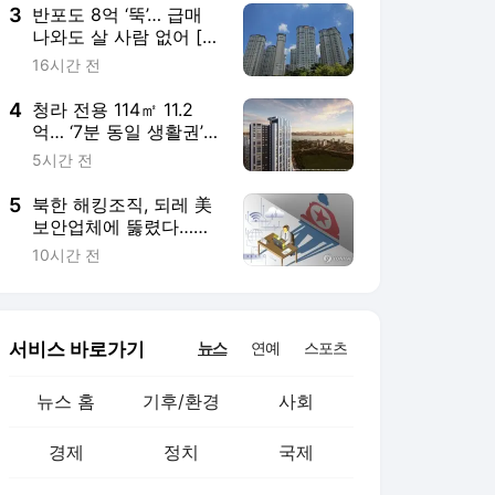
3
반포도 8억 ‘뚝’… 급매
나와도 살 사람 없어 [안
다솜의 家봄]
16시간 전
4
청라 전용 114㎡ 11.2
억… ‘7분 동일 생활권’
비규제 영종 6억대 가격
5시간 전
경쟁력
5
북한 해킹조직, 되레 美
보안업체에 뚫렸다…
1640개 기업 해킹 사실
10시간 전
들통나
서비스 바로가기
뉴스
연예
스포츠
뉴스 홈
기후/환경
사회
경제
정치
국제