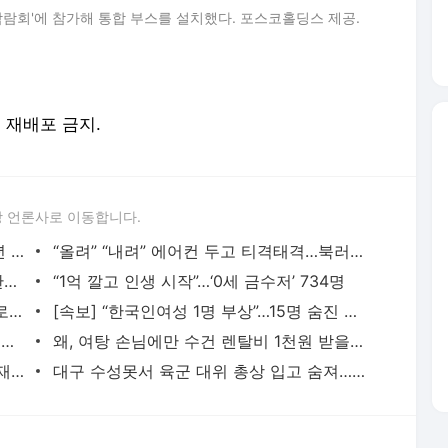
박람회'에 참가해 통합 부스를 설치했다. 포스코홀딩스 제공.
및 재배포 금지.
 언론사로 이동합니다.
“자극적이라 생각안해”…흉기 상해·미성년 성착취 BJ 구속영장
“올려” “내려” 에어컨 두고 티격태격…북러 정상회담장 뒷얘기
빌라 임대보증금 60억 ‘꿀꺽’ 전직 경찰관…“끝까지 범행 부인” 징역 10년
“1억 깔고 인생 시작”…‘0세 금수저’ 734명
“국회의원 특혜 반대” 배달기사…장갑차로 숨지게 한 인니 경찰관
[속보] “한국인여성 1명 부상”…15명 숨진 포르투갈 리스본 탈선사고
“수령님 DNA 절대지켜”…北수행원, ‘김정은 의자’ 닦고 또 닦고
왜, 여탕 손님에만 수건 렌탈비 1천원 받을까…인권위 “성차별”
‘지게차에 꽁꽁’ 학대받던 이주 노동자…‘재취업’ 성공했다
대구 수성못서 육군 대위 총상 입고 숨져…군용 소총 발견