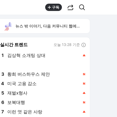
공유하기
검색
구독
뉴스 밖 이야기, 다음 커뮤니티 웹에서 보기
실시간 트렌드
오늘 13:28 기준
툴팁보기
1
김상혁 소개팅 상대
,상승
2
최성원 백혈병 투병
,신규
3
황희 버스하우스 제안
,신규
4
미국 고용 감소
,신규
5
재벌x형사
,상승
6
보복대행
,신규
7
이런 엿 같은 사랑
,상승