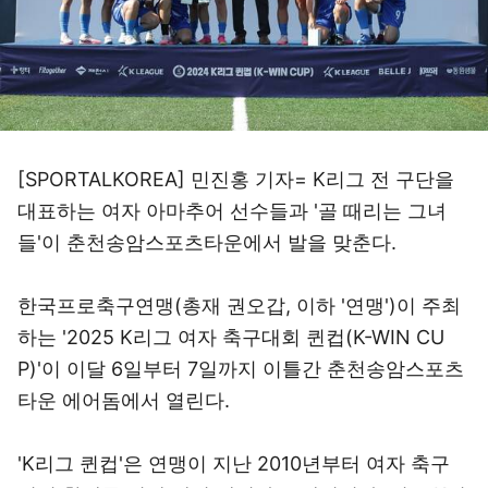
[SPORTALKOREA] 민진홍 기자= K리그 전 구단을
대표하는 여자 아마추어 선수들과 '골 때리는 그녀
들'이 춘천송암스포츠타운에서 발을 맞춘다.
한국프로축구연맹(총재 권오갑, 이하 '연맹')이 주최
하는 '2025 K리그 여자 축구대회 퀸컵(K-WIN CU
P)'이 이달 6일부터 7일까지 이틀간 춘천송암스포츠
타운 에어돔에서 열린다.
'K리그 퀸컵'은 연맹이 지난 2010년부터 여자 축구