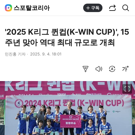
공유하기
통합검색
스포탈코리아
구독
'2025 K리그 퀸컵(K-WIN CUP)', 15
주년 맞아 역대 최대 규모로 개최
민진홍 기자
2025. 9. 4. 18:01
요약보기
음성으로 듣기
번역 설정
글씨크기 조절하기
이미지 크게 보기