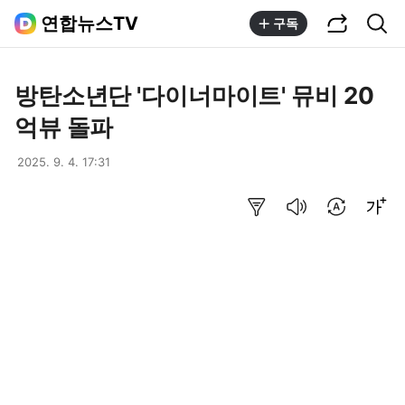
공유하기
통합검색
연합뉴스TV
구독
방탄소년단 '다이너마이트' 뮤비 20
억뷰 돌파
2025. 9. 4. 17:31
요약보기
음성으로 듣기
번역 설정
글씨크기 조절하기