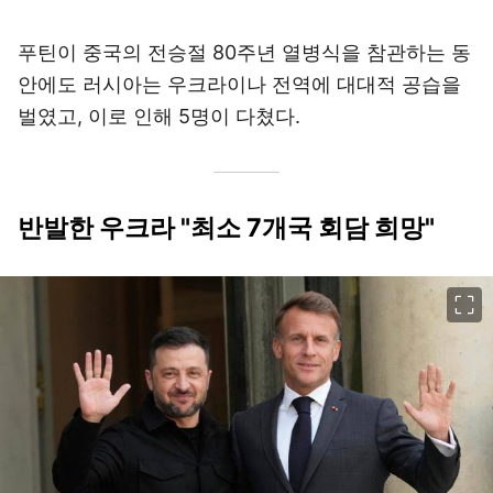
푸틴이 중국의 전승절 80주년 열병식을 참관하는 동
안에도 러시아는 우크라이나 전역에 대대적 공습을
벌였고, 이로 인해 5명이 다쳤다.
반발한 우크라 "최소 7개국 회담 희망"
이미지 크게 보기