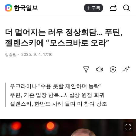
공유하기
통합검색
한국일보
구독
더 멀어지는 러우 정상회담… 푸틴,
젤렌스키에 “모스크바로 오라”
정승임
2025. 9. 4. 17:16
요약보기
음성으로 듣기
번역 설정
글씨크기 조절하기
우크라이나 "수용 못할 제안하며 농락"
푸틴, 기존 입장 반복...사실상 원점 회귀
젤렌스키, 한반도 사례 들며 미 참여 강조
이미지 크게 보기