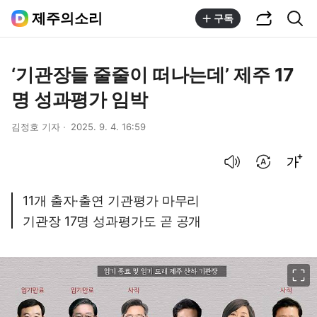
공유하기
통합검색
제주의소리
구독
‘기관장들 줄줄이 떠나는데’ 제주 17
명 성과평가 임박
김정호 기자
2025. 9. 4. 16:59
음성으로 듣기
번역 설정
글씨크기 조절하기
11개 출자·출연 기관평가 마무리
기관장 17명 성과평가도 곧 공개
이미지 크게 보기