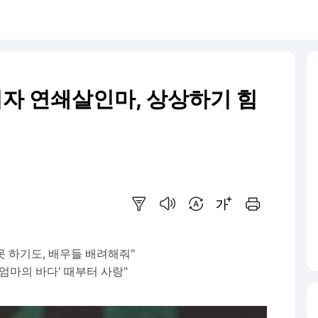
이자 연쇄살인마, 상상하기 힘
요약보기
음성으로 듣기
번역 설정
글씨크기 조절하기
인쇄하기
못 하기도, 배우들 배려해줘"
엄마의 바다' 때부터 사랑"