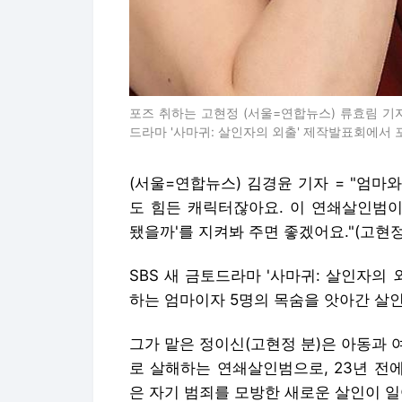
포즈 취하는 고현정 (서울=연합뉴스) 류효림 기자
드라마 '사마귀: 살인자의 외출' 제작발표회에서 포즈를 취
(서울=연합뉴스) 김경윤 기자 = "엄
도 힘든 캐릭터잖아요. 이 연쇄살인범이
됐을까'를 지켜봐 주면 좋겠어요."(고현정
SBS 새 금토드라마 '사마귀: 살인자의
하는 엄마이자 5명의 목숨을 앗아간 살
그가 맡은 정이신(고현정 분)은 아동과
로 살해하는 연쇄살인범으로, 23년 전
은 자기 범죄를 모방한 새로운 살인이 