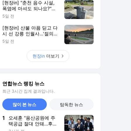
최근 3시간 집계 결과입니다.
많이 본 뉴스
탐독한 뉴스
1
오세훈 "용산공원에 주
택공급 절대 안돼…후대
에 물려줄 책임"
3시간 전
2
[르포] 바닥 드러낸 임실
옥정호…"이런 바닥은
난생처음"
1시간 전
3
"에어컨 꺼도 시원해
요"…폭염 속 '구름 위의
땅' 안반데기
2시간 전
4
골드만삭스 "코스피 급
락은 조정일 뿐…목표치
12,000 유지"
2시간 전
5
'극한폭염' 금요일 '절