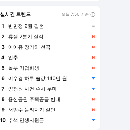
8
용산공원 주택공급 반대
,신규
9
서범수 돌려차기 실언
,신규
10
추석 민생지원금
,하락
연합뉴스
PICK
현장in
AI픽
게임위드인
팩트체크
소셜＋
우분투칼럼
반려동물
사이테크+
우리품의 아프리카인
삶
[현장in] '문란한 동네' 허위
소문에 시달린 양양…올여