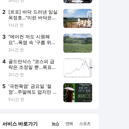
정'…주말에도 덥지만 한
풀 꺾인다
5시간 전
서비스 바로가기
뉴스
연예
스포츠
뉴스 홈
기후/환경
사회
경제
정치
국제
문화
IT/과학
인물
지식/칼럼
연재
배열설명서