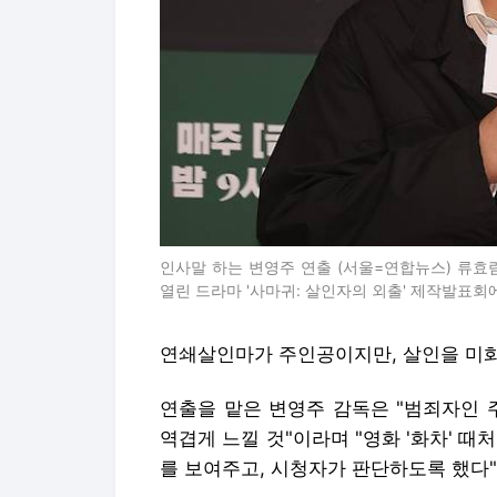
인사말 하는 변영주 연출 (서울=연합뉴스) 류효림
열린 드라마 '사마귀: 살인자의 외출' 제작발표회에서 포즈
연쇄살인마가 주인공이지만, 살인을 미화
연출을 맡은 변영주 감독은 "범죄자인 
역겹게 느낄 것"이라며 "영화 '화차' 
를 보여주고, 시청자가 판단하도록 했다"