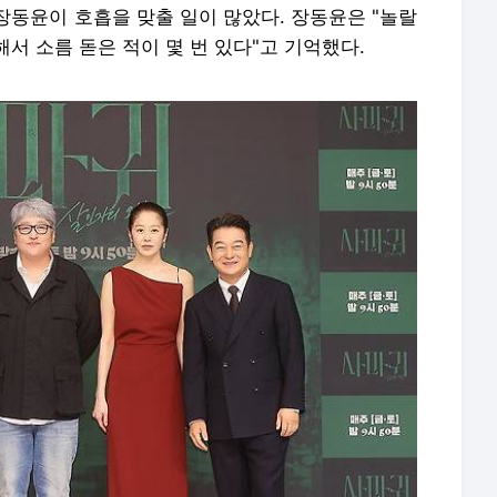
=연합뉴스) 류효림 기자 = 배우 이엘(왼쪽부터), 장동윤, 변영
 SBS사옥에서 열린 드라마 '사마귀: 살인자의 외출' 제작발표
yna.co.kr