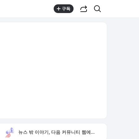
공유하기
검색
구독
뉴스 밖 이야기, 다음 커뮤니티 웹에서 보기
실시간 트렌드
오늘 7:50 기준
툴팁보기
1
반민정 9월 결혼
,유지
2
휴젤 2분기 실적
,신규
3
아이유 장기하 선곡
,신규
4
입추
,신규
5
놀부 기업회생
,신규
6
이수경 하루 술값 140만 원
,하락
7
양정원 사건 수사 무마
,하락