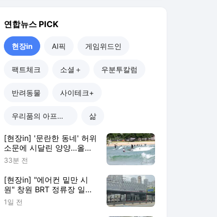
름 피서객 급증
33분 전
[현장in] "에어컨 밑만 시
원" 창원 BRT 정류장 일부
이용객 볼멘소리
1일 전
[현장in] "춘천 음수 시설,
폭염에 마셔도 되나요?"…
안내 없어 시민 혼란
5일 전
[현장in] 산불 아픔 딛고 다
시 선 강릉 인월사…'절의
문턱부터 낮췄다'
5일 전
현장in
더보기
연합뉴스 랭킹 뉴스