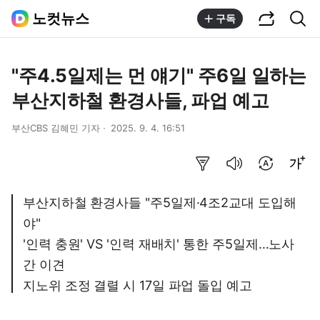
공유하기
통합검색
노컷뉴스
구독
"주4.5일제는 먼 얘기" 주6일 일하는
부산지하철 환경사들, 파업 예고
부산CBS 김혜민 기자
2025. 9. 4. 16:51
요약보기
음성으로 듣기
번역 설정
글씨크기 조절하기
부산지하철 환경사들 "주5일제·4조2교대 도입해
야"
'인력 충원' VS '인력 재배치' 통한 주5일제…노사
간 이견
지노위 조정 결렬 시 17일 파업 돌입 예고