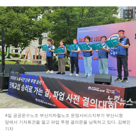
이미지 크게 보기
4일 공공운수노조 부산지하철노조 운영서비스지부가 부산시청
앞에서 기자회견을 열고 파업 투쟁 결의문을 낭독하고 있다. 김혜민
기자