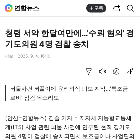
공유하기
통합검색
연합뉴스
구독
청렴 서약 한달여만에…'수뢰 혐의' 경
기도의원 4명 검찰 송치
김솔
2025. 9. 4. 16:19
요약보기
음성으로 듣기
번역 설정
글씨크기 조절하기
뇌물사건 되풀이에 윤리의식 퇴보 지적…'특조금
로비' 점검 목소리도
(안산=연합뉴스) 김솔 기자 = 지자체 지능형교통체
계(ITS) 사업 관련 뇌물 사건에 연루된 현직 경기도
의원 4명이 검찰에 송치되면서 보조금이나 사업편의