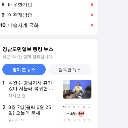
8
배우한가인
,신규
9
이관개방증
,신규
10
나솔사계 국화
,신규
경남도민일보 랭킹 뉴스
최근 3시간 집계 결과입니다.
많이 본 뉴스
탐독한 뉴스
1
박완수 경남지사 휴가
갔다 서둘러 복귀한 까
닭은
11시간 전
2
8월 7일(음력 6월 25
일) 오늘의 운세
9시간 전