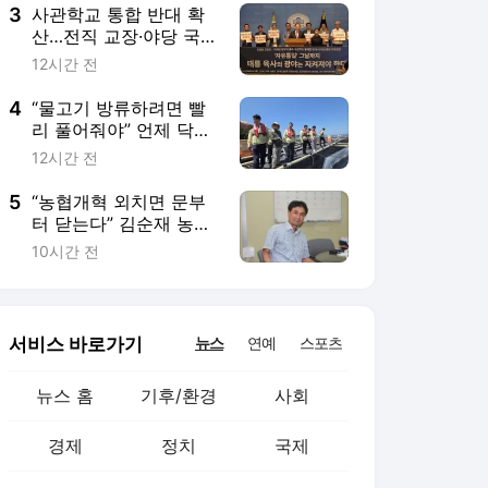
3
사관학교 통합 반대 확
산…전직 교장·야당 국방
위원도 철회 촉구
12시간 전
4
“물고기 방류하려면 빨
리 풀어줘야” 언제 닥칠
지 모르는 고수온에 걱
12시간 전
정
5
“농협개혁 외치면 문부
터 닫는다” 김순재 농민
이 ‘빗장풀기’를 하려는
10시간 전
까닭은
서비스 바로가기
뉴스
연예
스포츠
뉴스 홈
기후/환경
사회
경제
정치
국제