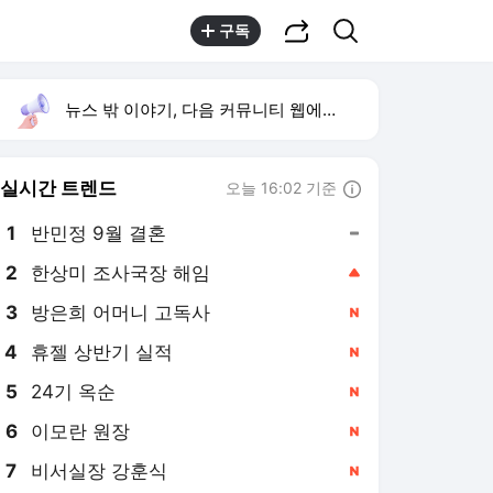
공유하기
검색
구독
뉴스 밖 이야기, 다음 커뮤니티 웹에서 보기
실시간 트렌드
오늘 16:02 기준
툴팁보기
1
반민정 9월 결혼
,유지
2
한상미 조사국장 해임
,상승
3
방은희 어머니 고독사
,신규
4
휴젤 상반기 실적
,신규
5
24기 옥순
,신규
6
이모란 원장
,신규
7
비서실장 강훈식
,신규