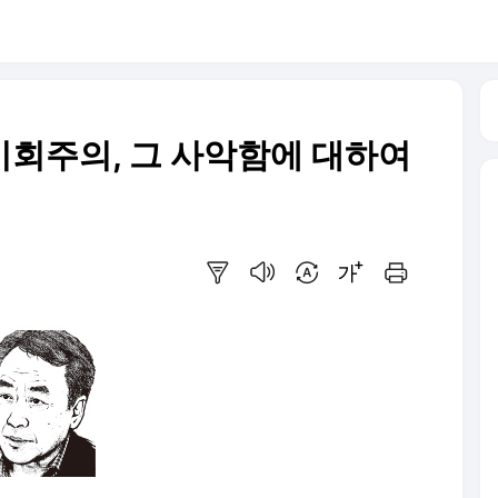
기회주의, 그 사악함에 대하여
요약보기
음성으로 듣기
번역 설정
글씨크기 조절하기
인쇄하기