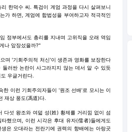
총리 한덕수 씨. 특검이 계엄 과정을 다시 살펴보니
는가 하면, 계엄에 합법성을 부여하고자 적극적인
"전임 정부에서도 총리를 지내며 고위직을 오래 역임
게나 앞장섰을까?"
겪으며 '기회주의적 처신'이 생존과 영화를 보장한다
을 둘러싼 논란이 사그라지지 않는 데서 알 수 있듯
에도 우글거린다.
숙한 이런 기회주의자들이 '원조 선배'로 모시는 이
던 재상 풍도(馮道)다.
 다섯 왕조와 여덟 성(姓) 황제를 거리낌 없이 섬
질타했으며, 이런 시각은 후대 유자(儒者)들에게도
선생은 오대라는 전란기에 권력의 향배에는 아랑곳