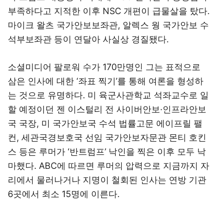
부족하다고 지적한 이후 NSC 개편이 급물살을 탔다.
마이크 왈츠 국가안보보좌관, 알렉스 웡 국가안보 수
석부보좌관 등이 연달아 사실상 경질됐다.
소셜미디어 팔로워 수가 170만명인 그는 표적으로
삼은 인사에 대한 ‘좌표 찍기’를 통해 여론을 형성하
는 것으로 유명하다. 미 육군사관학교 석좌교수로 일
할 예정이던 젠 이스털리 전 사이버안보·인프라안보
국 국장, 미 국가안보국 수석 법률고문 에이프릴 팰
컨, 세관국경보호국 선임 국가안보자문관 몬티 호킨
스 등은 루머가 ‘반트럼프’ 낙인을 찍은 이후 모두 낙
마했다. ABC에 따르면 루머의 압력으로 지금까지 자
리에서 물러나거나 지명이 철회된 인사는 연방 기관
6곳에서 최소 15명에 이른다.