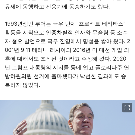
유세에 동행하고 전용기에 동승하기도 했다.
1993년생인 루머는 극우 단체 ‘프로젝트 베리타스’
활동을 시작으로 인종차별적 언사와 무슬림 등 소수
자 혐오 발언으로 극우 진영에서 명성을 쌓아 왔다. 2
001년 9·11 테러나 러시아의 2016년 미 대선 개입 의
혹에 대해서도 조작된 것이라고 주장해 왔다. 2020
년 트럼프 대통령의 지지를 등에 업고 플로리다주 연
방하원의원 선거에 출마했다가 낙선한 결과에도 승
복하지 않았다.
이미지 크게 보기