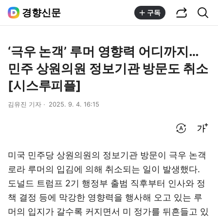
공유하기
통합검색
경향신문
구독
‘극우 논객’ 루머 영향력 어디까지…
민주 상원의원 정보기관 방문도 취소
[시스루피플]
김유진 기자
2025. 9. 4. 16:15
번역 설정
글씨크기 조절하기
미국 민주당 상원의원의 정보기관 방문이 극우 논객
로라 루머의 입김에 의해 취소되는 일이 발생했다.
도널드 트럼프 2기 행정부 출범 직후부터 인사와 정
책 결정 등에 막강한 영향력을 행사해 오고 있는 루
머의 입지가 갈수록 커지면서 미 정가를 뒤흔들고 있