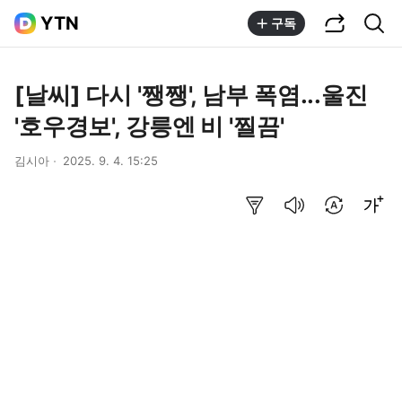
공유하기
통합검색
YTN
구독
[날씨] 다시 '쨍쨍', 남부 폭염...울진
'호우경보', 강릉엔 비 '찔끔'
김시아
2025. 9. 4. 15:25
요약보기
음성으로 듣기
번역 설정
글씨크기 조절하기