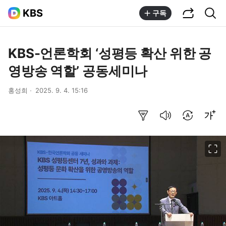
공유하기
통합검색
KBS
구독
KBS-언론학회 ‘성평등 확산 위한 공
영방송 역할’ 공동세미나
홍성희
2025. 9. 4. 15:16
요약보기
음성으로 듣기
번역 설정
글씨크기 조절하기
이미지 크게 보기